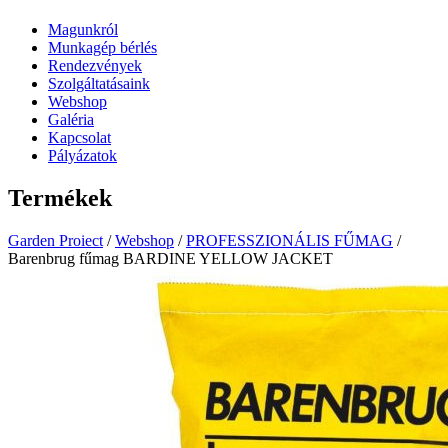
Magunkról
Munkagép bérlés
Rendezvények
Szolgáltatásaink
Webshop
Galéria
Kapcsolat
Pályázatok
Termékek
Garden Proiect
/
Webshop
/
PROFESSZIONÁLIS FŰMAG
/
Barenbrug fűmag BARDINE YELLOW JACKET