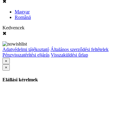
✖
Magyar
Română
Kedvencek
✖
Adatvédelmi tájékoztató
Általános szerződési feltételek
Pénzvisszatérítési eljárás
Visszaküldési űrlap
×
×
Elállási kérelmek