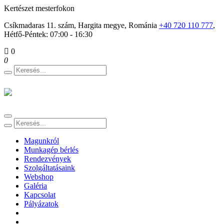
Kertészet mesterfokon
Csíkmadaras 11. szám, Hargita megye, Románia
+40 720 110 777
,
Hétfő-Péntek: 07:00 - 16:30
0
0
Toggle
navigation
Magunkról
Munkagép bérlés
Rendezvények
Szolgáltatásaink
Webshop
Galéria
Kapcsolat
Pályázatok