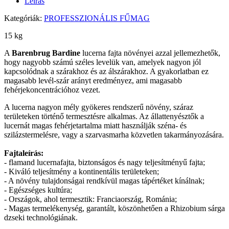
Leírás
Kategóriák:
PROFESSZIONÁLIS FŰMAG
15 kg
A
Barenbrug Bardine
lucerna fajta növényei azzal jellemezhetők,
hogy nagyobb számú széles levelük van, amelyek nagyon jól
kapcsolódnak a szárakhoz és az álszárakhoz. A gyakorlatban ez
magasabb levél-szár arányt eredményez, ami magasabb
fehérjekoncentrációhoz vezet.
A lucerna nagyon mély gyökeres rendszerű növény, száraz
területeken történő termesztésre alkalmas. Az állattenyésztők a
lucernát magas fehérjetartalma miatt használják széna- és
szilázstermelésre, vagy a szarvasmarha közvetlen takarmányozására.
Fajtaleírás:
- flamand lucernafajta, biztonságos és nagy teljesítményű fajta;
- Kiváló teljesítmény a kontinentális területeken;
- A növény tulajdonságai rendkívül magas tápértéket kínálnak;
- Egészséges kultúra;
- Országok, ahol termesztik: Franciaország, Románia;
- Magas termelékenység, garantált, köszönhetően a Rhizobium sárga
dzseki technológiának.