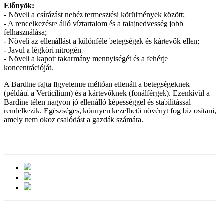
Előnyök:
- Növeli a csírázást nehéz termesztési körülmények között;
- A rendelkezésre álló víztartalom és a talajnedvesség jobb
felhasználása;
- Növeli az ellenállást a különféle betegségek és kártevők ellen;
- Javul a légköri nitrogén;
- Növeli a kapott takarmány mennyiségét és a fehérje
koncentrációját.
A Bardine fajta figyelemre méltóan ellenáll a betegségeknek
(például a Verticilium) és a kártevőknek (fonálférgek). Ezenkívül a
Bardine télen nagyon jó ellenálló képességgel és stabilitással
rendelkezik. Egészséges, könnyen kezelhető növényt fog biztosítani,
amely nem okoz csalódást a gazdák számára.