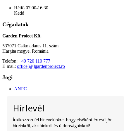
Hétfő
07:00-16:30
Kedd
Cégadatok
Garden Proiect Kft.
537071 Csíkmadaras 11. szám
Hargita megye, Románia
Telefon:
+40 720 110 777
E-mail:
office[@]gardenproiect.ro
Jogi
ANPC
Hírlevél
Íratkozzon fel hírlevelünkre, hogy elsőként értesüljön
híreinkről, akcióinkról és újdonságainkról!