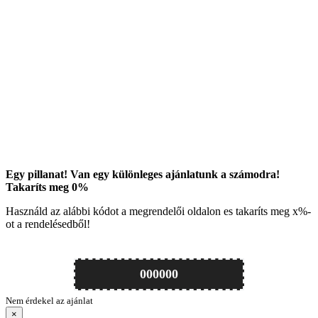
Egy pillanat! Van egy különleges ajánlatunk a számodra!
Takaríts meg
0
%
Használd az alábbi kódot a megrendelői oldalon es takaríts meg
x
%-
ot a rendelésedből!
000000
Nem érdekel az ajánlat
×