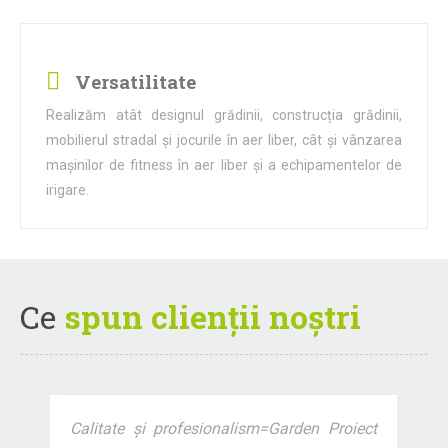
Versatilitate
Realizăm atât designul grădinii, construcția grădinii,
mobilierul stradal și jocurile în aer liber, cât și vânzarea
mașinilor de fitness în aer liber și a echipamentelor de
irigare.
Ce
spun clienții noștri
Calitate și profesionalism=Garden Proiect