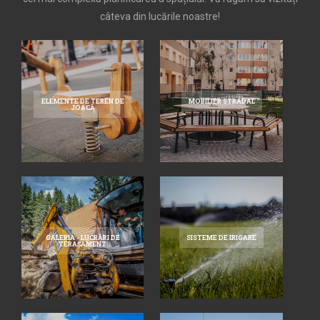
câteva din lucările noastre!
ELEMENTE DE TEREN DE
MOBILIER STRADAL
JOACĂ
GALERIA - LUCRĂRI DE
SISTEME DE IRIGARE
TERAȘAMENT