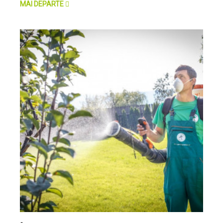
MAI DEPARTE