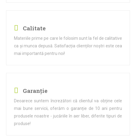
Calitate
Materiile prime pe care le folosim sunt la fel de calitative
ca și munca depusă.
Satisfacția clienților noștri este cea
mai importantă pentru noi!
Garanție
Deoarece suntem încrezători că clientul va obține cele
mai bune servicii, oferăm o garanție de 10 ani pentru
produsele noastre - jucăriile în aer liber, diferite tipuri de
produse!