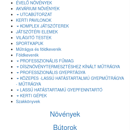
ÉVELŐ NÖVÉNYEK
AKVÁRIUM NÖVÉNYEK
UTCABÚTORZAT
KERTI PAVILONOK
KOMPLEX JÁTSZÓTEREK
JÁTSZÓTÉRI ELEMEK
VILÁGITÓ TESTEK
SPORTKAPUK
Műtrágya és földkeverék
Földkeverék
PROFESSZIONÁLIS FŰMAG
DÍSZNÖVÉNYTERMESZTÉSHEZ KÍNÁLT MŰTRÁGYA
PROFESSZIONÁLIS GYEPRTÁGYA
KÖZEPES -LASSÚ HATÁSTARTALMÚ GYEPMŰTRÁGYA
- MŰTRÁGYA
LASSÚ HATÁSTARTAMÚ GYEPFENNTARTÓ
KERTI GÉPEK
Szakkönyvek
Növények
Bútorok