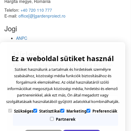
Hargita megye, Románia
Telefon:
+40 720 110 777
E-mail:
office[@]gardenproiect.ro
Jogi
ANPC
Hírlevél
Ez a weboldal sütiket használ
Íratkozzon fel hírlevelünkre, hogy elsőként értesüljön
Sütiket használunk a tartalmak és hirdetések személyre
híreinkről, akcióinkról és újdonságainkról!
szabásához, közösségi média funkciók biztosításához és
forgalmunk elemzéséhez. Az oldal használatáról szóló
információkat megosztjuk közösségi média, hirdetési és elemző
partnereinkkel, akik ezt más, Ön által megadott vagy
szolgáltatásaik használatából gyűjtött adatokkal kombinálhatják.
Szükséges
Statisztikai
Marketing
Preferenciák
Partnerek
Feliratkozás