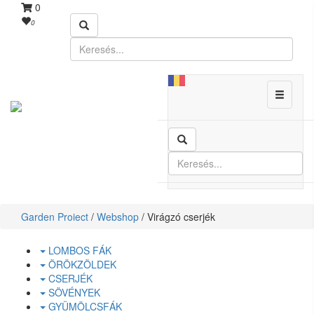
0
0
Toggle
navigati
Garden Proiect
/
Webshop
/ Virágzó cserjék
LOMBOS FÁK
ÖRÖKZÖLDEK
CSERJÉK
SÖVÉNYEK
GYÜMÖLCSFÁK