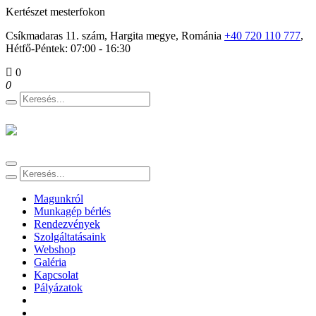
Kertészet mesterfokon
Csíkmadaras 11. szám, Hargita megye, Románia
+40 720 110 777
,
Hétfő-Péntek: 07:00 - 16:30
0
0
Toggle
navigation
Magunkról
Munkagép bérlés
Rendezvények
Szolgáltatásaink
Webshop
Galéria
Kapcsolat
Pályázatok