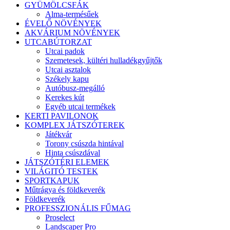
GYÜMÖLCSFÁK
Alma-termésűek
ÉVELŐ NÖVÉNYEK
AKVÁRIUM NÖVÉNYEK
UTCABÚTORZAT
Utcai padok
Szemetesek, kültéri hulladékgyűjtők
Utcai asztalok
Székely kapu
Autóbusz-megálló
Kerekes kút
Egyéb utcai termékek
KERTI PAVILONOK
KOMPLEX JÁTSZÓTEREK
Játékvár
Torony csúszda hintával
Hinta csúszdával
JÁTSZÓTÉRI ELEMEK
VILÁGITÓ TESTEK
SPORTKAPUK
Műtrágya és földkeverék
Földkeverék
PROFESSZIONÁLIS FŰMAG
Proselect
Landscaper Pro