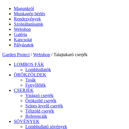
Magunkról
Munkagép bérlés
Rendezvények
Szolgáltatásaink
Webshop
Galéria
Kapcsolat
Pályázatok
Garden Proiect
/
Webshop
/ Talajtakaró cserjék
LOMBOS FÁK
Lombhullatók
ÖRÖKZÖLDEK
Tuják
Fenyőfélék
CSERJÉK
Virágzó cserjék
Örökzöld cserjék
Színes levelű cserjék
Télizöld cserjék
Referenciák
SÖVÉNYEK
Lombhullató sövények