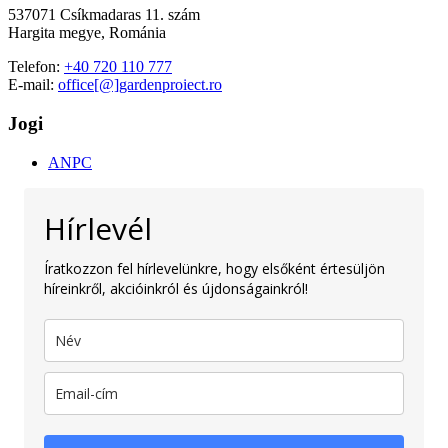
537071 Csíkmadaras 11. szám
Hargita megye, Románia
Telefon:
+40 720 110 777
E-mail:
office[@]gardenproiect.ro
Jogi
ANPC
Hírlevél
Íratkozzon fel hírlevelünkre, hogy elsőként értesüljön
híreinkről, akcióinkról és újdonságainkról!