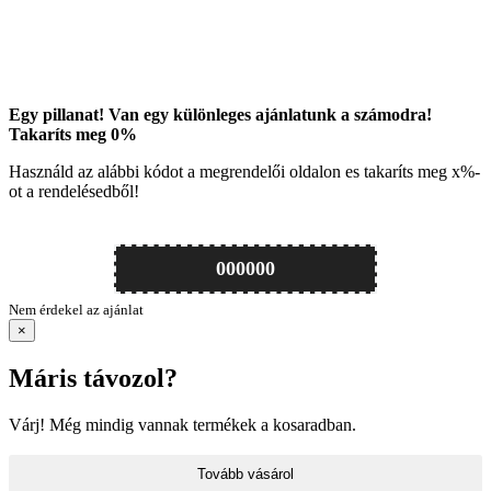
Egy pillanat! Van egy különleges ajánlatunk a számodra!
Takaríts meg
0
%
Használd az alábbi kódot a megrendelői oldalon es takaríts meg
x
%-
ot a rendelésedből!
000000
Nem érdekel az ajánlat
×
Máris távozol?
Várj! Még mindig vannak termékek a kosaradban.
Tovább vásárol