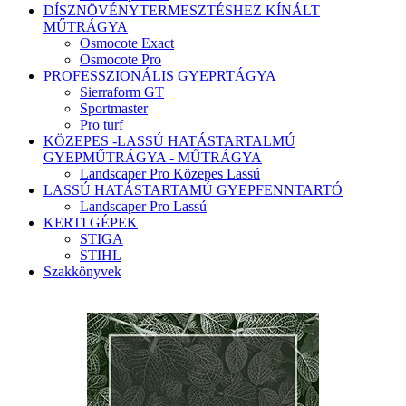
DÍSZNÖVÉNYTERMESZTÉSHEZ KÍNÁLT
MŰTRÁGYA
Osmocote Exact
Osmocote Pro
PROFESSZIONÁLIS GYEPRTÁGYA
Sierraform GT
Sportmaster
Pro turf
KÖZEPES -LASSÚ HATÁSTARTALMÚ
GYEPMŰTRÁGYA - MŰTRÁGYA
Landscaper Pro Közepes Lassú
LASSÚ HATÁSTARTAMÚ GYEPFENNTARTÓ
Landscaper Pro Lassú
KERTI GÉPEK
STIGA
STIHL
Szakkönyvek