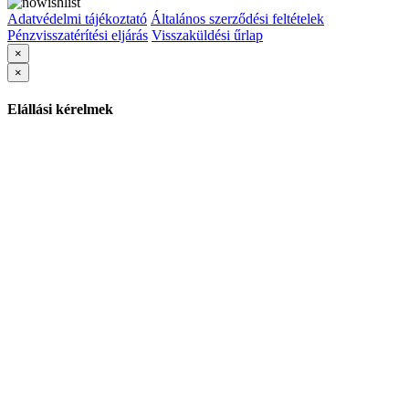
Adatvédelmi tájékoztató
Általános szerződési feltételek
Pénzvisszatérítési eljárás
Visszaküldési űrlap
×
×
Elállási kérelmek