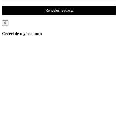
Rendelés leadása
×
Cereri de myaccountn