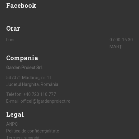
Facebook
Orar
Luni
07:00-16:30
MARȚI
Compania
Garden Proiect Srl.
537071 Mădăraș, nr. 11
Județul Harghita, România
Telefon:
+40 720 110 777
E-mail:
office[@]gardenproiect.ro
Legal
ANPC
Politica de confidenţialitate
Termeni şi condiţii