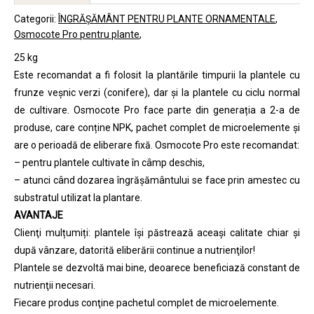
Categorii:
ÎNGRĂȘĂMÂNT PENTRU PLANTE ORNAMENTALE
Osmocote Pro pentru plante
25 kg
Este recomandat a fi folosit la plantările timpurii la plantele cu
frunze veșnic verzi (conifere), dar și la plantele cu ciclu normal
de cultivare. Osmocote Pro face parte din generația a 2-a de
produse, care conține NPK, pachet complet de microelemente și
are o perioadă de eliberare fixă. Osmocote Pro este recomandat:
– pentru plantele cultivate în câmp deschis,
– atunci când dozarea îngrăşământului se face prin amestec cu
substratul utilizat la plantare.
AVANTAJE
Clienţi mulțumiți: plantele îşi păstrează aceași calitate chiar şi
după vânzare, datorită eliberării continue a nutrienţilor!
Plantele se dezvoltă mai bine, deoarece beneficiază constant de
nutrienţii necesari.
Fiecare produs conţine pachetul complet de microelemente.