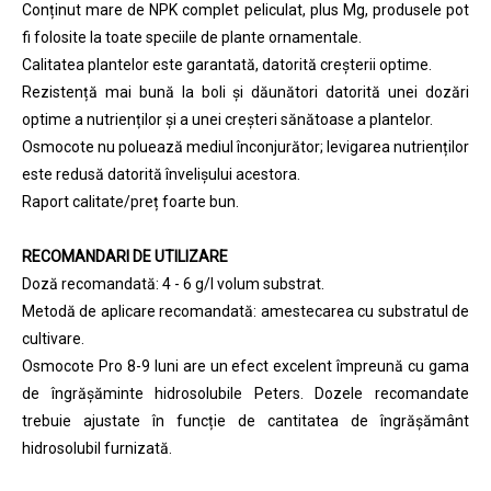
Conținut mare de NPK complet peliculat, plus Mg, produsele pot
fi folosite la toate speciile de plante ornamentale.
Calitatea plantelor este garantată, datorită creşterii optime.
Rezistență mai bună la boli și dăunători datorită unei dozări
optime a nutrienților și a unei creșteri sănătoase a plantelor.
Osmocote nu poluează mediul înconjurător; levigarea nutrienților
este redusă datorită învelișului acestora.
Raport calitate/preț foarte bun.
RECOMANDARI DE UTILIZARE
Doză recomandată: 4 - 6 g/l volum substrat.
Metodă de aplicare recomandată: amestecarea cu substratul de
cultivare.
Osmocote Pro 8-9 luni are un efect excelent împreună cu gama
de îngrășăminte hidrosolubile Peters. Dozele recomandate
trebuie ajustate în funcție de cantitatea de îngrășământ
hidrosolubil furnizată.