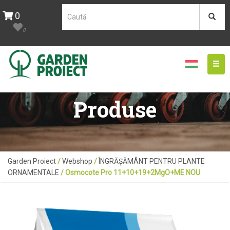
0
0
Togg
navig
Produse
Garden Proiect
/
Webshop
/
ÎNGRĂȘĂMÂNT PENTRU PLANTE
ORNAMENTALE
/ Osmocote Pro 11+10+19+2MgO+ME NOU