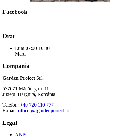
Facebook
Orar
Luni
07:00-16:30
Marți
Compania
Garden Proiect Srl.
537071 Mădăraș, nr. 11
Județul Harghita, România
Telefon:
+40 720 110 777
E-mail:
office[@]gardenproiect.ro
Legal
ANPC