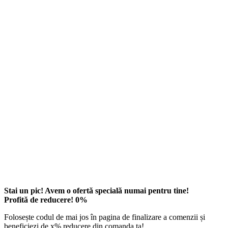
Stai un pic! Avem o ofertă specială numai pentru tine!
Profită de reducere!
0
%
Folosește codul de mai jos în pagina de finalizare a comenzii și
beneficiezi de
x
% reducere din comanda ta!