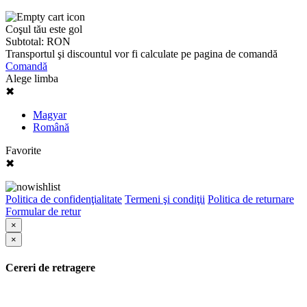
Coşul tău este gol
Subtotal:
RON
Transportul şi discountul vor fi calculate pe pagina de comandă
Comandă
Alege limba
✖
Magyar
Română
Favorite
✖
Politica de confidenţialitate
Termeni şi condiţii
Politica de returnare
Formular de retur
×
×
Cereri de retragere