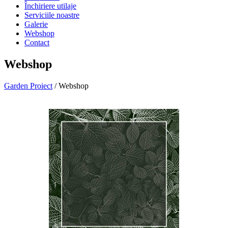
Închiriere utilaje
Serviciile noastre
Galerie
Webshop
Contact
Webshop
Garden Proiect
/ Webshop