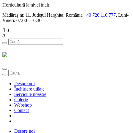
Horticultură la nivel înalt
Mădăraș nr. 11, Județul Harghita, România
+40 720 110 777
, Luni-
Vineri: 07:00 - 16:30
0
0
Toggle
navigation
Despre noi
Închiriere utilaje
Serviciile noastre
Galerie
Webshop
Contact
Despre noi