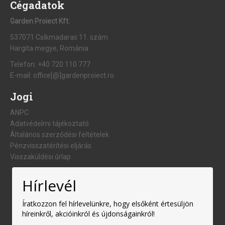
Cégadatok
Garden Proiect Kft.
537071 Csíkmadaras 11. szám
Hargita megye, Románia
Telefon:
+40 720 110 777
E-mail:
office[@]gardenproiect.ro
Jogi
ANPC
Adatvédelmi tájékoztató
Általános szerződési feltételek
Pénzvisszatérítési eljárás
Visszaküldési űrlap
Hírlevél
Íratkozzon fel hírlevelünkre, hogy elsőként értesüljön
híreinkről, akcióinkról és újdonságainkról!