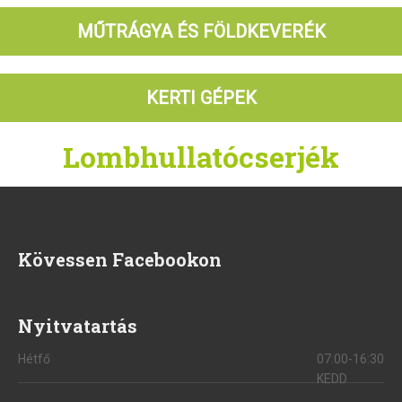
MŰTRÁGYA ÉS FÖLDKEVERÉK
KERTI GÉPEK
Lombhullatócserjék
Kövessen Facebookon
Nyitvatartás
Hétfő
07:00-16:30
KEDD