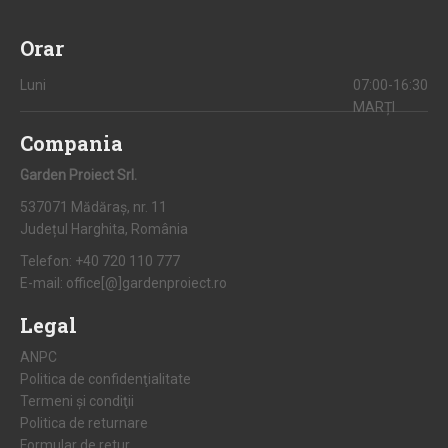
Orar
Luni
07:00-16:30
MARȚI
Compania
Garden Proiect Srl.
537071 Mădăraș, nr. 11
Județul Harghita, România
Telefon:
+40 720 110 777
E-mail:
office[@]gardenproiect.ro
Legal
ANPC
Politica de confidenţialitate
Termeni şi condiţii
Politica de returnare
Formular de retur