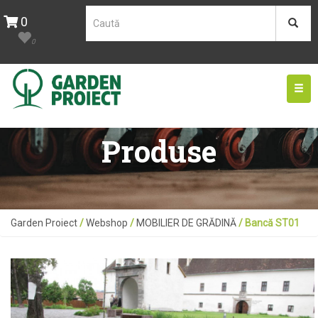
0
0
Togg
navig
Produse
Garden Proiect
/
Webshop
/
MOBILIER DE GRĂDINĂ
/ Bancă ST01