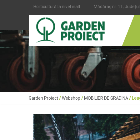
Horticultură la nivel înalt
Mădăraș nr. 11, Județu
Garden Proiect
/
Webshop
/
MOBILIER DE GRĂDINĂ
/ Lea