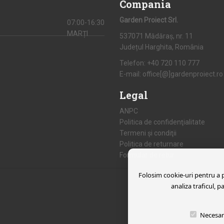
Compania
Garden Proiect Srl.
07:00-16:30
MARȚI
537071 Mădăraș, nr. 11
Județul Harghita, România
Telefon:
+40 720 110 777
E-mail:
office[@]gardenproiect.ro
Legal
ANPC
Politica de confidenţialitate
Termeni şi condiţii
Politica de returnare
Formular de retur
Folosim cookie-uri pentru a pe
analiza traficul, p
Necesar