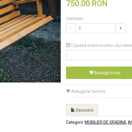
750.00 RON
Cantitate
-
+
Copiază codul voucher-ului cado
Adaugă în coş
Adaugă la favorite
Descriere
Categorii:
MOBILIER DE GRĂDINĂ
Al