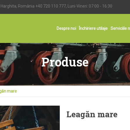
l Harghita, România
+40 720 110 777
, Luni-Vineri: 07:00 - 16:30
Despre noi
Închiriere utilaje
Serviciile 
Produse
găn mare
Leagăn mare