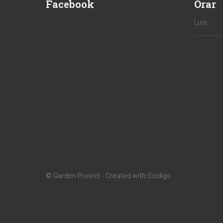
Facebook
Orar
Luni
© Garden Proiect
- Created with
Soldigo