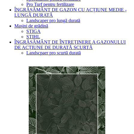
Pro Turf pentru fertilizare
ÎNGRĂȘĂMÂNT DE GAZON CU ACȚIUNE MEDIE -
LUNGĂ DURATĂ
Landscaper pro lungă durată
Mașini de grădină
STIGA
STIHL
ÎNGRĂȘĂMÂNT DE ÎNTREȚINERE A GAZONULUI
DE ACȚIUNE DE DURATĂ SCURTĂ
Landscpaer pro scurtă durată