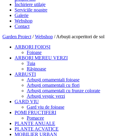
Închiriere utilaje
Serviciile noastre
Galerie
Webshop
Contact
Garden Proiect
/
Webshop
/ Arbuști acoperitori de sol
ARBORI FOIOȘI
Foioase
ARBORI MEREU VERZI
Tuia
Rășinoase
ARBUȘTI
Arbuști ornamentali foioase
Arbuști ornamentali cu flori
Arbuști ornamentali cu frunze colorate
Arbuști veșnic verzi
GARD VIU
Gard viu de foioase
POMI FRUCTIFERI
Pomacee
PLANTE ANUALE
PLANTE ACVATICE
MOBILIER URBAN