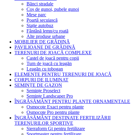
Bănci stradale
Coș de gunoi, pubele gunoi
Mese parc
Poartă secuiască
Stație autobuz
Fântână lemn/cu roată
Alte produse urbane
MOBILIER DE GRĂDINĂ
PAVILIOANE DE GRĂDINĂ
TERENURI DE JOACĂ COMPLEXE
Castel de joacă pentru copii
Turn de joacă cu leagăn
Leagăn cu tobogan
ELEMENTE PENTRU TERENURI DE JOACĂ
CORPURI DE ILUMINAT
SEMINȚE DE GAZON
Semințe Proselect
Semințe Landscaper Pro
ÎNGRĂȘĂMÂNT PENTRU PLANTE ORNAMENTALE
Osmocote Exact pentru plante
Osmocote Pro pentru plante
ÎNGRĂȘĂMÂNT DESTINATE FERTILIZĂRII
TERENURILOR SPORTIVE
Sierraform Gt pentru fertilizare
Sportmaster pentru fertilizare