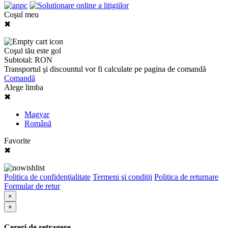
Coşul meu
✖
Coşul tău este gol
Subtotal:
RON
Transportul şi discountul vor fi calculate pe pagina de comandă
Comandă
Alege limba
✖
Magyar
Română
Favorite
✖
Politica de confidenţialitate
Termeni şi condiţii
Politica de returnare
Formular de retur
×
×
Cereri de retragere