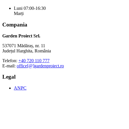
Luni
07:00-16:30
Marți
Compania
Garden Proiect Srl.
537071 Mădăraș, nr. 11
Județul Harghita, România
Telefon:
+40 720 110 777
E-mail:
office[@]gardenproiect.ro
Legal
ANPC