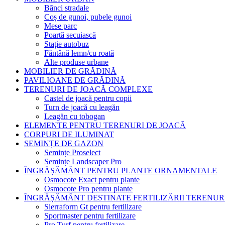
Bănci stradale
Coș de gunoi, pubele gunoi
Mese parc
Poartă secuiască
Stație autobuz
Fântână lemn/cu roată
Alte produse urbane
MOBILIER DE GRĂDINĂ
PAVILIOANE DE GRĂDINĂ
TERENURI DE JOACĂ COMPLEXE
Castel de joacă pentru copii
Turn de joacă cu leagăn
Leagăn cu tobogan
ELEMENTE PENTRU TERENURI DE JOACĂ
CORPURI DE ILUMINAT
SEMINȚE DE GAZON
Semințe Proselect
Semințe Landscaper Pro
ÎNGRĂȘĂMÂNT PENTRU PLANTE ORNAMENTALE
Osmocote Exact pentru plante
Osmocote Pro pentru plante
ÎNGRĂȘĂMÂNT DESTINATE FERTILIZĂRII TERENUR
Sierraform Gt pentru fertilizare
Sportmaster pentru fertilizare
Pro Turf pentru fertilizare