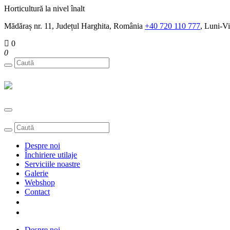
Horticultură la nivel înalt
Mădăraș nr. 11, Județul Harghita, România
+40 720 110 777
, Luni-Vi
0
0
Toggle
navigation
Despre noi
Închiriere utilaje
Serviciile noastre
Galerie
Webshop
Contact
Despre noi