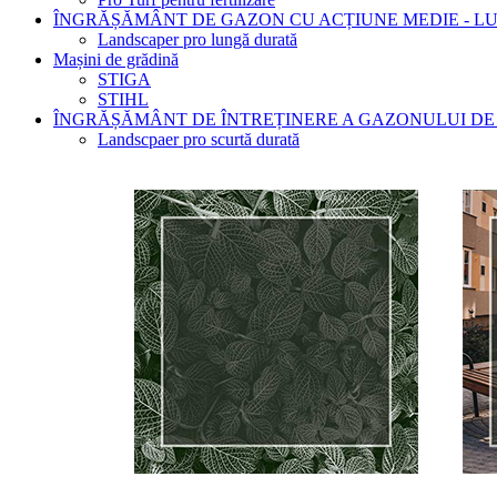
ÎNGRĂȘĂMÂNT DE GAZON CU ACȚIUNE MEDIE - 
Landscaper pro lungă durată
Mașini de grădină
STIGA
STIHL
ÎNGRĂȘĂMÂNT DE ÎNTREȚINERE A GAZONULUI DE
Landscpaer pro scurtă durată