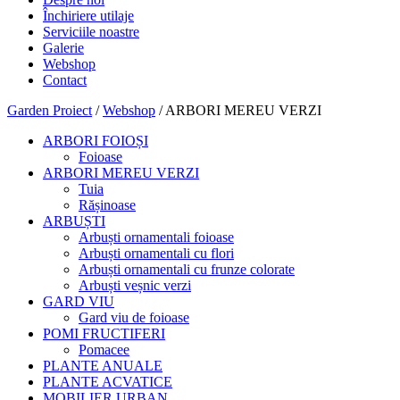
Închiriere utilaje
Serviciile noastre
Galerie
Webshop
Contact
Garden Proiect
/
Webshop
/ ARBORI MEREU VERZI
ARBORI FOIOȘI
Foioase
ARBORI MEREU VERZI
Tuia
Rășinoase
ARBUȘTI
Arbuști ornamentali foioase
Arbuști ornamentali cu flori
Arbuști ornamentali cu frunze colorate
Arbuști veșnic verzi
GARD VIU
Gard viu de foioase
POMI FRUCTIFERI
Pomacee
PLANTE ANUALE
PLANTE ACVATICE
MOBILIER URBAN