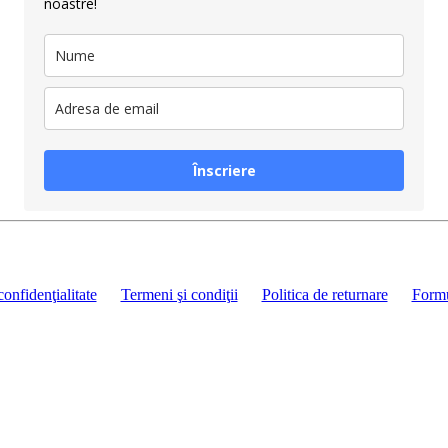
noastre!
Înscriere
confidenţialitate
Termeni şi condiţii
Politica de returnare
Formu