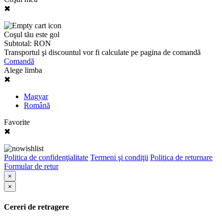
✖
Coşul tău este gol
Subtotal:
RON
Transportul şi discountul vor fi calculate pe pagina de comandă
Comandă
Alege limba
✖
Magyar
Română
Favorite
✖
Politica de confidenţialitate
Termeni şi condiţii
Politica de returnare
Formular de retur
×
×
Cereri de retragere