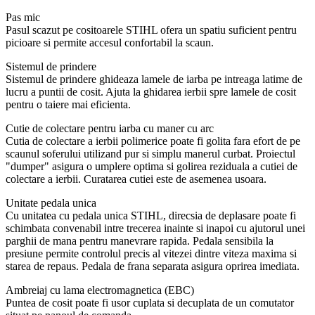
Pas mic
Pasul scazut pe cositoarele STIHL ofera un spatiu suficient pentru
picioare si permite accesul confortabil la scaun.
Sistemul de prindere
Sistemul de prindere ghideaza lamele de iarba pe intreaga latime de
lucru a puntii de cosit. Ajuta la ghidarea ierbii spre lamele de cosit
pentru o taiere mai eficienta.
Cutie de colectare pentru iarba cu maner cu arc
Cutia de colectare a ierbii polimerice poate fi golita fara efort de pe
scaunul soferului utilizand pur si simplu manerul curbat. Proiectul
"dumper" asigura o umplere optima si golirea reziduala a cutiei de
colectare a ierbii. Curatarea cutiei este de asemenea usoara.
Unitate pedala unica
Cu unitatea cu pedala unica STIHL, direcsia de deplasare poate fi
schimbata convenabil intre trecerea inainte si inapoi cu ajutorul unei
parghii de mana pentru manevrare rapida. Pedala sensibila la
presiune permite controlul precis al vitezei dintre viteza maxima si
starea de repaus. Pedala de frana separata asigura oprirea imediata.
Ambreiaj cu lama electromagnetica (EBC)
Puntea de cosit poate fi usor cuplata si decuplata de un comutator