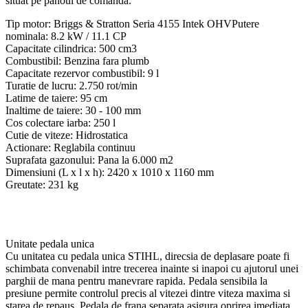
situat pe panoul de comanda.
Tip motor: Briggs & Stratton Seria 4155 Intek OHVPutere
nominala: 8.2 kW / 11.1 CP
Capacitate cilindrica: 500 cm3
Combustibil: Benzina fara plumb
Capacitate rezervor combustibil: 9 l
Turatie de lucru: 2.750 rot/min
Latime de taiere: 95 cm
Inaltime de taiere: 30 - 100 mm
Cos colectare iarba: 250 l
Cutie de viteze: Hidrostatica
Actionare: Reglabila continuu
Suprafata gazonului: Pana la 6.000 m2
Dimensiuni (L x l x h): 2420 x 1010 x 1160 mm
Greutate: 231 kg
Unitate pedala unica
Cu unitatea cu pedala unica STIHL, direcsia de deplasare poate fi
schimbata convenabil intre trecerea inainte si inapoi cu ajutorul unei
parghii de mana pentru manevrare rapida. Pedala sensibila la
presiune permite controlul precis al vitezei dintre viteza maxima si
starea de repaus. Pedala de frana separata asigura oprirea imediata.