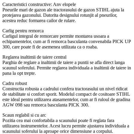
Caracteristici constructive: Anv elopele
Pneurile mari de gazon ale tractorasului de gazon STIHL ajuta la
protejarea gazonului. Datorita designului rotunjit al pneurilor,
acestea reduc formarea cailor de rulare.
Carlig pentru remorca
Carligul integral de remorcare permite montarea usoara a
echipamentelor, cum ar fi remorca basculanta convenabila PICK UP
300, care poate fi de asemenea utilizata ca o roaba.
Reglarea inaltimii de taiere central
Parghia de reglare a inaltimii de taiere a puntii se afla direct langa
scaunul soferului. Permite reglarea individuala a inaltimii de taiere in
pana la opt trepte.
Cadru robust
Constructia robusta a cadrului confera tractorasului un nivel ridicat
de stabilitate si confort sporit. Modelul compact de cositoare STIHL
este ideal pentru utilizarea atasamentelor, cum ar fi ruloul de gradina
AGW 098 sau remorca basculanta PICK 300.
Scaun reglabil si cu arc
Pozitia cea mai confortabila a scaunului poate fi reglata fara
utilizarea instrumentelor. Acest lucru permite ajustarea individuala a
scaunului soferului la aproape orice dimensiune a corpului.