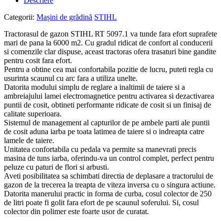
Descriere
Categorii:
Mașini de grădină
STIHL
Tractorasul de gazon STIHL RT 5097.1 va tunde fara efort suprafete
mari de pana la 6000 m2. Cu gradul ridicat de confort al conducerii
si comenzile clar dispuse, aceast tractoras ofera trasaturi bine gandite
pentru cosit fara efort.
Pentru a obtine cea mai confortabila pozitie de lucru, puteti regla cu
usurinta scaunul cu arc fara a utiliza unelte.
Datorita modului simplu de reglare a inaltimii de taiere si a
ambreiajului lamei electromagnetice pentru activarea si dezactivarea
puntii de cosit, obtineti performante ridicate de cosit si un finisaj de
calitate superioara.
Sistemul de management al capturilor de pe ambele parti ale puntii
de cosit aduna iarba pe toata latimea de taiere si o indreapta catre
lamele de taiere.
Unitatea confortabila cu pedala va permite sa manevrati precis
masina de tuns iarba, oferindu-va un control complet, perfect pentru
peluze cu paturi de flori si arbusti.
Aveti posibilitatea sa schimbati directia de deplasare a tractorului de
gazon de la trecerea la treapta de viteza inversa cu o singura actiune.
Datorita manerului practic in forma de curba, cosul colector de 250
de litri poate fi golit fara efort de pe scaunul soferului. Si, cosul
colector din polimer este foarte usor de curatat.