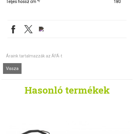
4)
Teljes hossz cm
180
Áraink tartalmazzák az ÁFÁ-t
Vissza
Hasonló
termékek