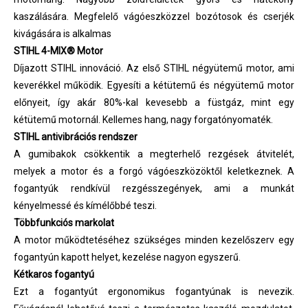
kaszálására. Megfelelő vágóeszközzel bozótosok és cserjék
kivágására is alkalmas
STIHL 4-MIX® Motor
Díjazott STIHL innováció. Az első STIHL négyütemű motor, ami
keverékkel működik. Egyesíti a kétütemű és négyütemű motor
előnyeit, így akár 80%-kal kevesebb a füstgáz, mint egy
kétütemű motornál. Kellemes hang, nagy forgatónyomaték.
STIHL antivibrációs rendszer
A gumibakok csökkentik a megterhelő rezgések átvitelét,
melyek a motor és a forgó vágóeszközöktől keletkeznek. A
fogantyúk rendkívül rezgésszegények, ami a munkát
kényelmessé és kímélőbbé teszi.
Többfunkciós markolat
A motor működtetéséhez szükséges minden kezelőszerv egy
fogantyún kapott helyet, kezelése nagyon egyszerű.
Kétkaros fogantyú
Ezt a fogantyút ergonomikus fogantyúnak is nevezik.