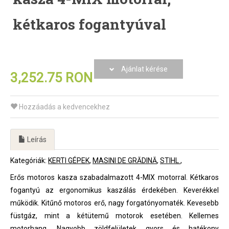
kétkaros fogantyúval
Ajánlat kérése
3,252.75 RON
Hozzáadás a kedvencekhez
Leírás
Kategóriák:
KERTI GÉPEK
MASINI DE GRĂDINĂ
STIHL
Erős motoros kasza szabadalmazott 4-MIX motorral. Kétkaros
fogantyú az ergonomikus kaszálás érdekében. Keverékkel
működik. Kitűnő motoros erő, nagy forgatónyomaték. Kevesebb
füstgáz, mint a kétütemű motorok esetében. Kellemes
motorhang. Nagyobb zöldfelületek gyors és hatékony