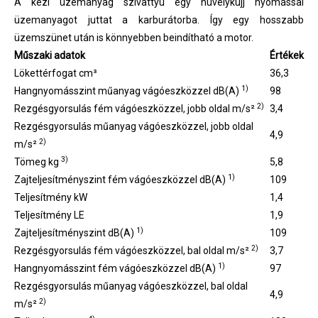
A kézi üzemanyag szivattyú egy hüvelykujj nyomással
üzemanyagot juttat a karburátorba. Így egy hosszabb
üzemszünet után is könnyebben beindítható a motor.
Műszaki adatok
Értékek
Lökettérfogat cm³
36,3
1)
Hangnyomásszint műanyag vágóeszközzel dB(A)
98
2)
Rezgésgyorsulás fém vágóeszközzel, jobb oldal m/s²
3,4
Rezgésgyorsulás műanyag vágóeszközzel, jobb oldal
4,9
2)
m/s²
3)
Tömeg kg
5,8
1)
Zajteljesítményszint fém vágóeszközzel dB(A)
109
Teljesítmény kW
1,4
Teljesítmény LE
1,9
1)
Zajteljesítményszint dB(A)
109
2)
Rezgésgyorsulás fém vágóeszközzel, bal oldal m/s²
3,7
1)
Hangnyomásszint fém vágóeszközzel dB(A)
97
Rezgésgyorsulás műanyag vágóeszközzel, bal oldal
4,9
2)
m/s²