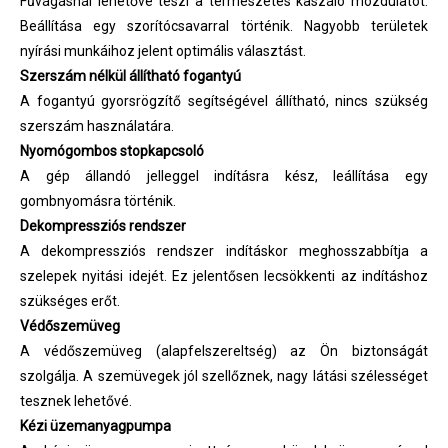
Fűvágásnál lehetővé teszi a természetes kaszáló mozdulatot.
Beállítása egy szorítócsavarral történik. Nagyobb területek
nyírási munkáihoz jelent optimális választást.
Szerszám nélkül állítható fogantyú
A fogantyú gyorsrögzítő segítségével állítható, nincs szükség
szerszám használatára.
Nyomógombos stopkapcsoló
A gép állandó jelleggel indításra kész, leállítása egy
gombnyomásra történik.
Dekompressziós rendszer
A dekompressziós rendszer indításkor meghosszabbítja a
szelepek nyitási idejét. Ez jelentősen lecsökkenti az indításhoz
szükséges erőt.
Védőszemüveg
A védőszemüveg (alapfelszereltség) az Ön biztonságát
szolgálja. A szemüvegek jól szellőznek, nagy látási szélességet
tesznek lehetővé.
Kézi üzemanyagpumpa