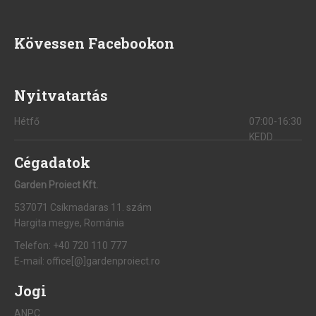
Kövessen Facebookon
Nyitvatartás
Hétfő
07:00-16:30
KEDD
Cégadatok
Garden Proiect Kft.
537071 Csíkmadaras 11. szám
Hargita megye, Románia
Telefon:
+40 720 110 777
E-mail:
office[@]gardenproiect.ro
Jogi
ANPC