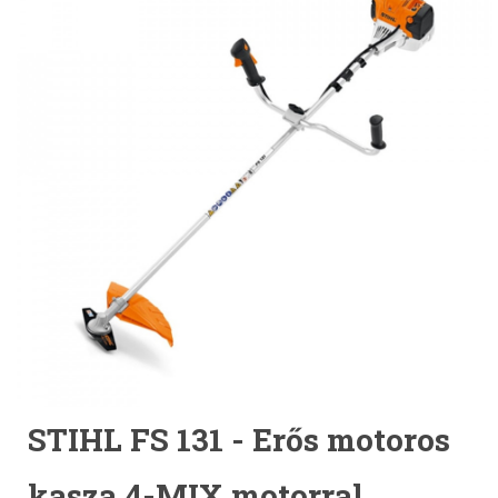
STIHL FS 131 - Erős motoros
kasza 4-MIX motorral,