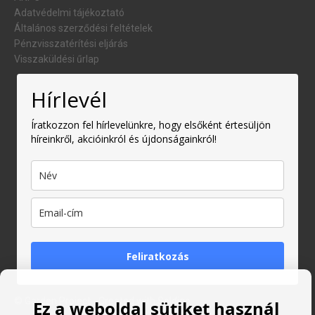
Adatvédelmi tájékoztató
Általános szerződési feltételek
Pénzvisszatérítési eljárás
Visszaküldési űrlap
Hírlevél
Íratkozzon fel hírlevelünkre, hogy elsőként értesüljön
híreinkről, akcióinkról és újdonságainkról!
Feliratkozás
© Garden Proiect
- Created with
Soldigo
Ez a weboldal sütiket használ