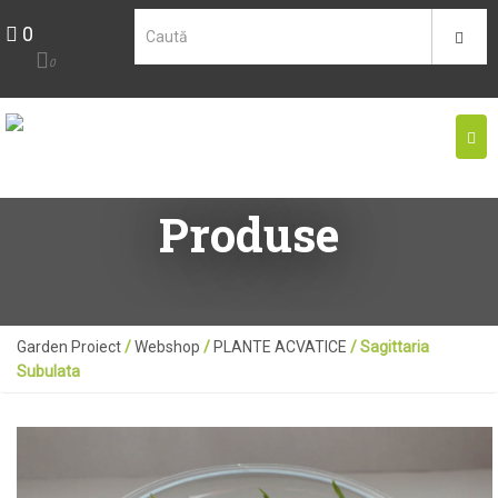
0
0
Togg
navi
Produse
Garden Proiect
/
Webshop
/
PLANTE ACVATICE
/ Sagittaria
Subulata