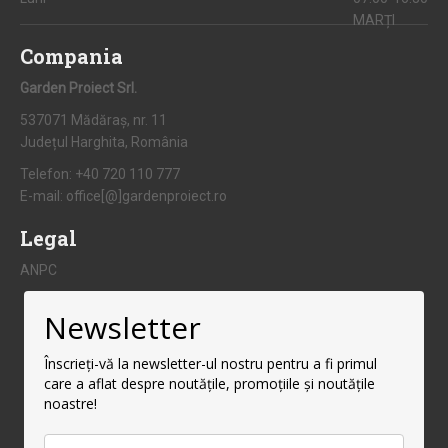
MARȚI
Compania
Garden Proiect Srl.
537071 Mădăraș, nr. 11
Județul Harghita, România
Telefon:
+40 720 110 777
E-mail:
office[@]gardenproiect.ro
Legal
ANPC
Newsletter
Înscrieți-vă la newsletter-ul nostru pentru a fi primul
care a aflat despre noutățile, promoțiile și noutățile
noastre!