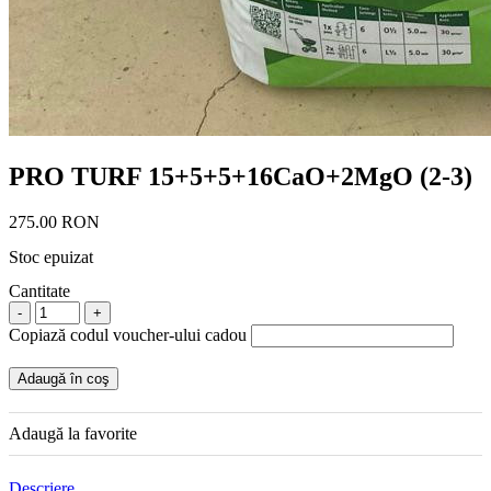
PRO TURF 15+5+5+16CaO+2MgO (2-3)
275.00 RON
Stoc epuizat
Cantitate
-
+
Copiază codul voucher-ului cadou
Adaugă în coş
Adaugă la favorite
Descriere