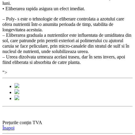
luni.
• Eliberarea rapida asigura un efect imediat.
– Poly- s este o tehnologie de eliberare controlata a azotului care
ofera nutrientii într-o anumita perioada de timp, stabilita de
longevitatea acestuia.
– Eliberarea graduala a nutrientilor este influentata de umiditatea din
sol, care patrunde prin peretii exteriori ai polimerului cu ajutorul
caruia se face peliculare, prin micro-canalele din stratul de sulf si în
nucleul de nutrienti, unde solubilizeaza ureea.
– Ureea dizolvata urmeaza acelasi traseu, dar în sens invers, apoi
fiind eliberata si absorbita de catre planta.
">
Prețurile conțin TVA
Înapoi