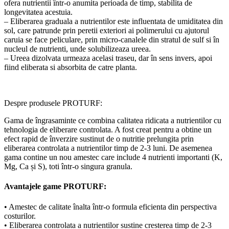
ofera nutrientii într-o anumita perioada de timp, stabilita de
longevitatea acestuia.
– Eliberarea graduala a nutrientilor este influentata de umiditatea din
sol, care patrunde prin peretii exteriori ai polimerului cu ajutorul
caruia se face peliculare, prin micro-canalele din stratul de sulf si în
nucleul de nutrienti, unde solubilizeaza ureea.
– Ureea dizolvata urmeaza acelasi traseu, dar în sens invers, apoi
fiind eliberata si absorbita de catre planta.
Despre produsele PROTURF:
Gama de îngrasaminte ce combina calitatea ridicata a nutrientilor cu
tehnologia de eliberare controlata. A fost creat pentru a obtine un
efect rapid de înverzire sustinut de o nutritie prelungita prin
eliberarea controlata a nutrientilor timp de 2-3 luni. De asemenea
gama contine un nou amestec care include 4 nutrienti importanti (K,
Mg, Ca și S), toti într-o singura granula.
Avantajele game PROTURF:
• Amestec de calitate înalta într-o formula eficienta din perspectiva
costurilor.
• Eliberarea controlata a nutrientilor sustine cresterea timp de 2-3