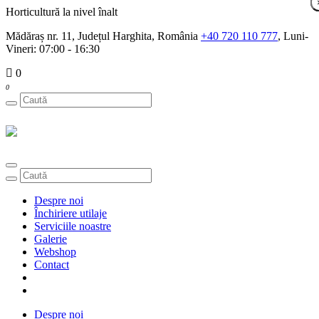
Horticultură la nivel înalt
Mădăraș nr. 11, Județul Harghita, România
+40 720 110 777
, Luni-
Vineri: 07:00 - 16:30
0
0
Toggle
navigation
Despre noi
Închiriere utilaje
Serviciile noastre
Galerie
Webshop
Contact
Despre noi