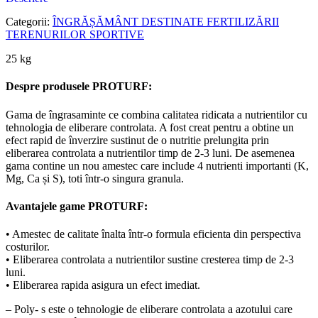
Categorii:
ÎNGRĂȘĂMÂNT DESTINATE FERTILIZĂRII
TERENURILOR SPORTIVE
25 kg
Despre produsele PROTURF:
Gama de îngrasaminte ce combina calitatea ridicata a nutrientilor cu
tehnologia de eliberare controlata. A fost creat pentru a obtine un
efect rapid de înverzire sustinut de o nutritie prelungita prin
eliberarea controlata a nutrientilor timp de 2-3 luni. De asemenea
gama contine un nou amestec care include 4 nutrienti importanti (K,
Mg, Ca și S), toti într-o singura granula.
Avantajele game PROTURF:
• Amestec de calitate înalta într-o formula eficienta din perspectiva
costurilor.
• Eliberarea controlata a nutrientilor sustine cresterea timp de 2-3
luni.
• Eliberarea rapida asigura un efect imediat.
– Poly- s este o tehnologie de eliberare controlata a azotului care