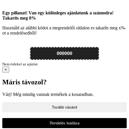
Egy pillanat! Van egy különleges ajánlatunk a számodra!
Takaríts meg
0
%
Használd az alábbi kódot a megrendelői oldalon es takaríts meg
x
%-
ot a rendelésedből!
000000
Nem érdekel az ajánlat
×
Máris távozol?
Várj! Még mindig vannak termékek a kosaradban.
Tovább vásárol
Rendelés leadása