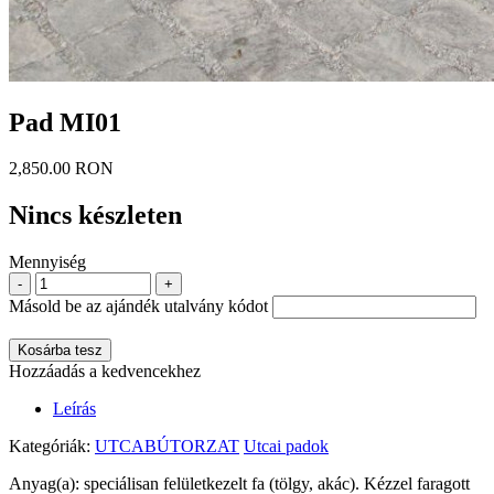
Pad MI01
2,850.00 RON
Nincs készleten
Mennyiség
-
+
Másold be az ajándék utalvány kódot
Kosárba tesz
Hozzáadás a kedvencekhez
Leírás
Kategóriák:
UTCABÚTORZAT
Utcai padok
Anyag(a): speciálisan felületkezelt fa (tölgy, akác). Kézzel faragott