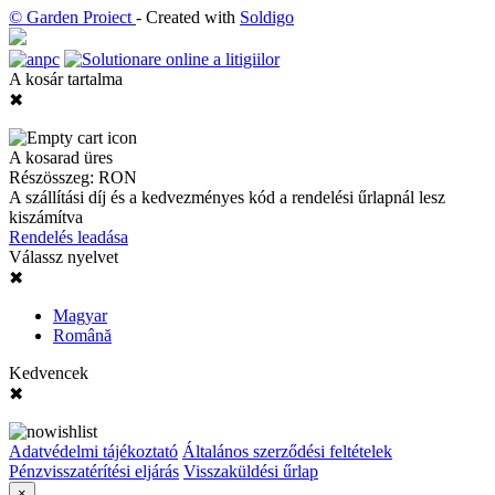
© Garden Proiect
- Created with
Soldigo
A kosár tartalma
✖
A kosarad üres
Részösszeg:
RON
A szállítási díj és a kedvezményes kód a rendelési űrlapnál lesz
kiszámítva
Rendelés leadása
Válassz nyelvet
✖
Magyar
Română
Kedvencek
✖
Adatvédelmi tájékoztató
Általános szerződési feltételek
Pénzvisszatérítési eljárás
Visszaküldési űrlap
×