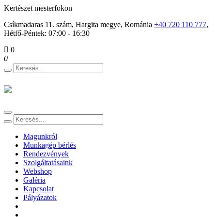
Kertészet mesterfokon
Csíkmadaras 11. szám, Hargita megye, Románia
+40 720 110 777
,
Hétfő-Péntek: 07:00 - 16:30
0
0
Toggle
navigation
Magunkról
Munkagép bérlés
Rendezvények
Szolgáltatásaink
Webshop
Galéria
Kapcsolat
Pályázatok