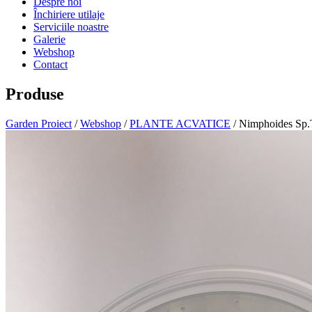
Despre noi
Închiriere utilaje
Serviciile noastre
Galerie
Webshop
Contact
Produse
Garden Proiect
/
Webshop
/
PLANTE ACVATICE
/ Nimphoides Sp