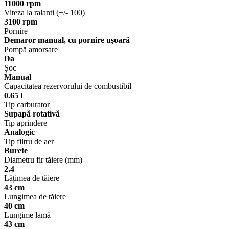
11000 rpm
Viteza la ralanti (+/- 100)
3100 rpm
Pornire
Demaror manual, cu pornire ușoară
Pompă amorsare
Da
Șoc
Manual
Capacitatea rezervorului de combustibil
0.65 l
Tip carburator
Supapă rotativă
Tip aprindere
Analogic
Tip filtru de aer
Burete
Diametru fir tăiere (mm)
2.4
Lățimea de tăiere
43 cm
Lungimea de tăiere
40 cm
Lungime lamă
43 cm