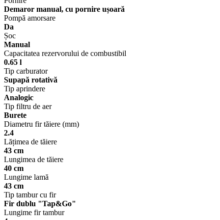
Pornire
Demaror manual, cu pornire ușoară
Pompă amorsare
Da
Șoc
Manual
Capacitatea rezervorului de combustibil
0.65 l
Tip carburator
Supapă rotativă
Tip aprindere
Analogic
Tip filtru de aer
Burete
Diametru fir tăiere (mm)
2.4
Lățimea de tăiere
43 cm
Lungimea de tăiere
40 cm
Lungime lamă
43 cm
Tip tambur cu fir
Fir dublu "Tap&Go"
Lungime fir tambur