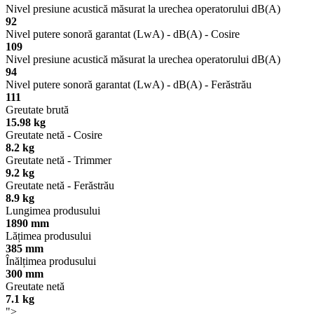
Nivel presiune acustică măsurat la urechea operatorului dB(A)
92
Nivel putere sonoră garantat (LwA) - dB(A) - Cosire
109
Nivel presiune acustică măsurat la urechea operatorului dB(A)
94
Nivel putere sonoră garantat (LwA) - dB(A) - Ferăstrău
111
Greutate brută
15.98 kg
Greutate netă - Cosire
8.2 kg
Greutate netă - Trimmer
9.2 kg
Greutate netă - Ferăstrău
8.9 kg
Lungimea produsului
1890 mm
Lățimea produsului
385 mm
Înălțimea produsului
300 mm
Greutate netă
7.1 kg
">