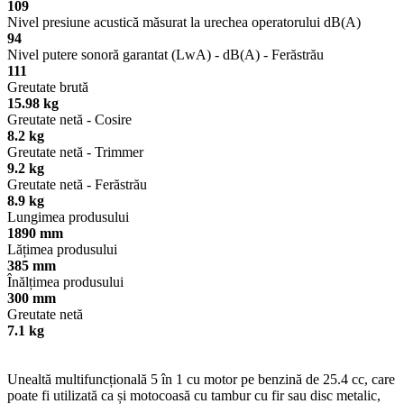
109
Nivel presiune acustică măsurat la urechea operatorului dB(A)
94
Nivel putere sonoră garantat (LwA) - dB(A) - Ferăstrău
111
Greutate brută
15.98 kg
Greutate netă - Cosire
8.2 kg
Greutate netă - Trimmer
9.2 kg
Greutate netă - Ferăstrău
8.9 kg
Lungimea produsului
1890 mm
Lățimea produsului
385 mm
Înălțimea produsului
300 mm
Greutate netă
7.1 kg
Unealtă multifuncțională 5 în 1 cu motor pe benzină de 25.4 cc, care
poate fi utilizată ca și motocoasă cu tambur cu fir sau disc metalic,