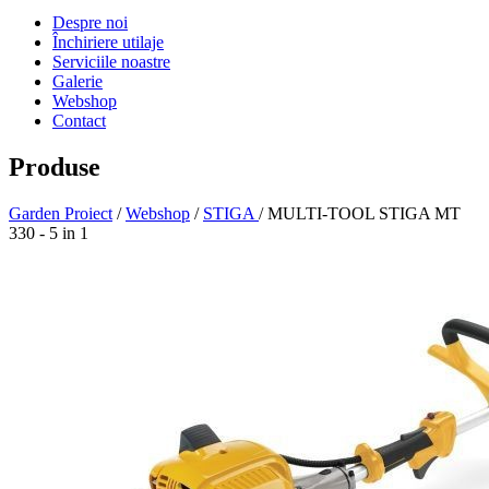
Despre noi
Închiriere utilaje
Serviciile noastre
Galerie
Webshop
Contact
Produse
Garden Proiect
/
Webshop
/
STIGA
/ MULTI-TOOL STIGA MT
330 - 5 in 1