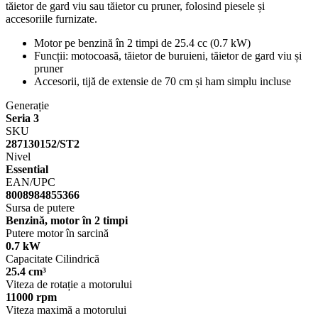
tăietor de gard viu sau tăietor cu pruner, folosind piesele și
accesoriile furnizate.
Motor pe benzină în 2 timpi de 25.4 cc (0.7 kW)
Funcții: motocoasă, tăietor de buruieni, tăietor de gard viu și
pruner
Accesorii, tijă de extensie de 70 cm și ham simplu incluse
Generație
Seria 3
SKU
287130152/ST2
Nivel
Essential
EAN/UPC
8008984855366
Sursa de putere
Benzină, motor în 2 timpi
Putere motor în sarcină
0.7 kW
Capacitate Cilindrică
25.4 cm³
Viteza de rotație a motorului
11000 rpm
Viteza maximă a motorului