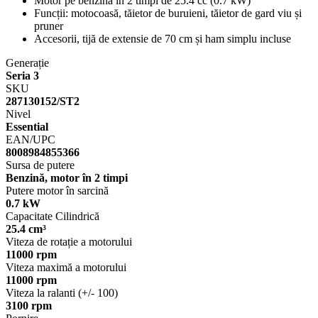
Motor pe benzină în 2 timpi de 25.4 cc (0.7 kW)
Funcții: motocoasă, tăietor de buruieni, tăietor de gard viu și
pruner
Accesorii, tijă de extensie de 70 cm și ham simplu incluse
Generație
Seria 3
SKU
287130152/ST2
Nivel
Essential
EAN/UPC
8008984855366
Sursa de putere
Benzină, motor în 2 timpi
Putere motor în sarcină
0.7 kW
Capacitate Cilindrică
25.4 cm³
Viteza de rotație a motorului
11000 rpm
Viteza maximă a motorului
11000 rpm
Viteza la ralanti (+/- 100)
3100 rpm