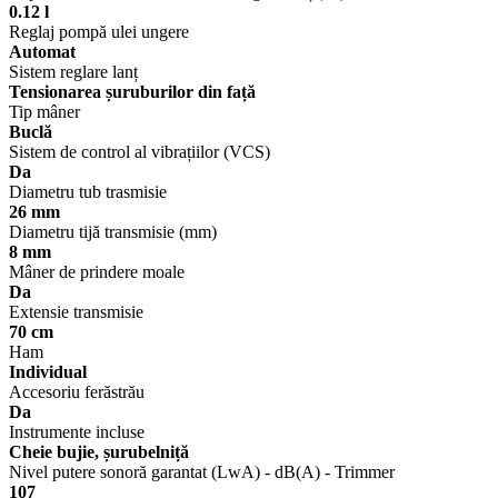
0.12 l
Reglaj pompă ulei ungere
Automat
Sistem reglare lanț
Tensionarea șuruburilor din față
Tip mâner
Buclă
Sistem de control al vibrațiilor (VCS)
Da
Diametru tub trasmisie
26 mm
Diametru tijă transmisie (mm)
8 mm
Mâner de prindere moale
Da
Extensie transmisie
70 cm
Ham
Individual
Accesoriu ferăstrău
Da
Instrumente incluse
Cheie bujie, șurubelniță
Nivel putere sonoră garantat (LwA) - dB(A) - Trimmer
107