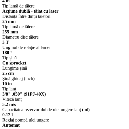
4 m
Tip lamă de tăiere
Acțiune dublă - tăiat cu laser
Distanța între dinții tăietori
25 mm
Tip lamă de tăiere
255 mm
Diametru disc tăiere
3 T
Unghiul de rotație al lamei
180 °
Tip șină
Cu sprocket
Lungime șină
25 cm
Șină ghidaj (inch)
10 in
Tip lanț
3/8" .050" (91PJ-40X)
Viteză lanț
5.2 m/s
Capacitatea rezervorului de ulei ungere lanț (ml)
0.12 l
Reglaj pompă ulei ungere
Automat