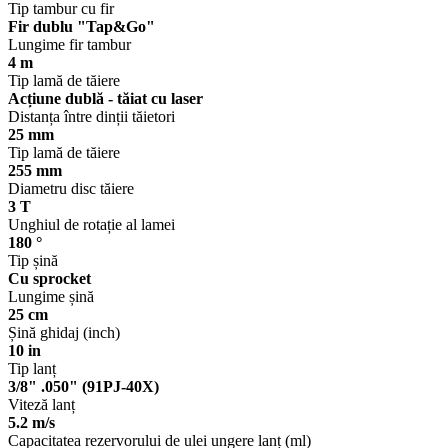
Tip tambur cu fir
Fir dublu "Tap&Go"
Lungime fir tambur
4 m
Tip lamă de tăiere
Acțiune dublă - tăiat cu laser
Distanța între dinții tăietori
25 mm
Tip lamă de tăiere
255 mm
Diametru disc tăiere
3 T
Unghiul de rotație al lamei
180 °
Tip șină
Cu sprocket
Lungime șină
25 cm
Șină ghidaj (inch)
10 in
Tip lanț
3/8" .050" (91PJ-40X)
Viteză lanț
5.2 m/s
Capacitatea rezervorului de ulei ungere lanț (ml)