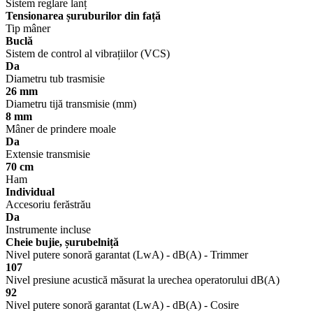
Sistem reglare lanț
Tensionarea șuruburilor din față
Tip mâner
Buclă
Sistem de control al vibrațiilor (VCS)
Da
Diametru tub trasmisie
26 mm
Diametru tijă transmisie (mm)
8 mm
Mâner de prindere moale
Da
Extensie transmisie
70 cm
Ham
Individual
Accesoriu ferăstrău
Da
Instrumente incluse
Cheie bujie, șurubelniță
Nivel putere sonoră garantat (LwA) - dB(A) - Trimmer
107
Nivel presiune acustică măsurat la urechea operatorului dB(A)
92
Nivel putere sonoră garantat (LwA) - dB(A) - Cosire