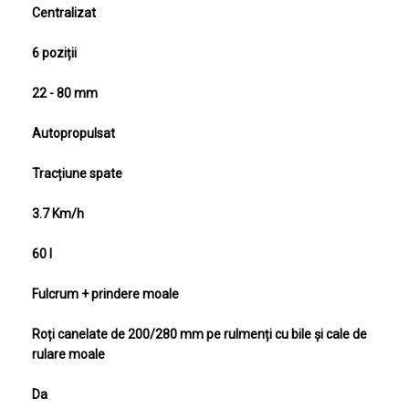
Centralizat
Poziții de înălțime de tăiere
6 poziții
Interval înălțime tăiere
22 - 80 mm
Deplasare
Autopropulsat
Tracțiune
Tracțiune spate
Viteză înaintare
3.7 Km/h
Capacitate de colectare
60 l
Tip ghidon
Fulcrum + prindere moale
Roți
Roți canelate de 200/280 mm pe rulmenți cu bile și cale de
rulare moale
Mâner frontal de ridicare
Da