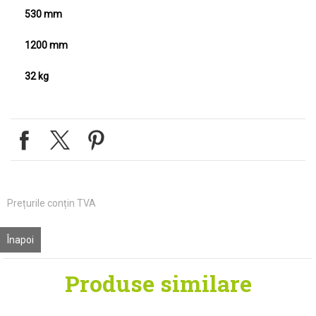
530 mm
Înălțimea produsului
1200 mm
Greutate netă
32 kg
Prețurile conțin TVA
Înapoi
Produse
similare