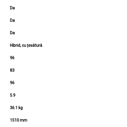
Ghidon reglabil
Da
Ghidon pliabil
Da
Cuplă de spălare
Da
Tip colector
Hibrid, cu țesătură
Nivel putere sonoră măsurat dB(A)
96
Nivel presiune acustică măsurat la urechea operatorului dB(A)
83
Nivel putere sonoră garantat (LwA) - dB(A)
96
Vibrații maxime operator (m/s2)
5.9
Greutate brută
36.1 kg
Lungimea produsului
1510 mm
Lățimea produsului