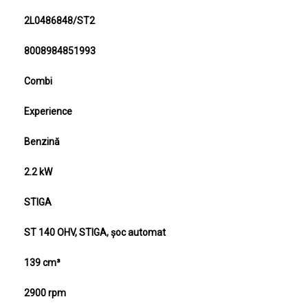
SKU
2L0486848/ST2
EAN/UPC
8008984851993
Serie
Combi
Nivel
Experience
Sursa de putere
Benzină
Putere motor în sarcină
2.2 kW
Producător motor
STIGA
Model de motor
ST 140 OHV, STIGA, șoc automat
Capacitate Cilindrică
139 cm³
Viteza de rotație a motorului
2900 rpm