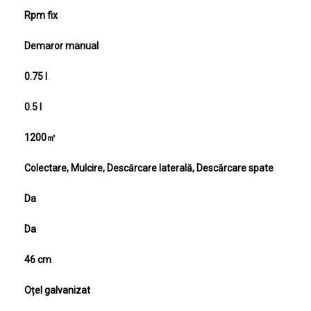
Control turație
Rpm fix
Pornire
Demaror manual
Capacitatea rezervorului de combustibil
0.75 l
Capacitatea rezervorului de ulei de motor
0.5 l
Suprafața maximă de lucru
1200㎡
Metoda de tăiere
Colectare, Mulcire, Descărcare laterală, Descărcare spate
Sistem de tăiere 4în1
Da
Funcție de mulching
Da
Lățimea de tăiere
46 cm
Material punte
Oțel galvanizat
Reglarea înălțimii de tăiere