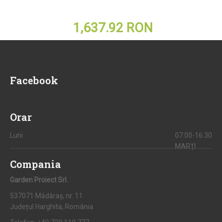
1,637.92 RON
Facebook
Orar
Luni
07:00-16:30
MARȚI
Compania
Garden Proiect Srl.
537071 Mădăraș, nr. 11
Județul Harghita, România