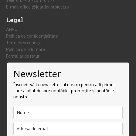
Telefon:
+40 720 110 777
E-mail:
office[@]gardenproiect.ro
Legal
ANPC
Politica de confidenţialitate
Termeni şi condiţii
Politica de returnare
Formular de retur
Newsletter
Înscrieți-vă la newsletter-ul nostru pentru a fi primul
care a aflat despre noutățile, promoțiile și noutățile
noastre!