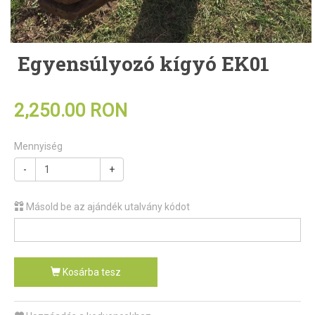
Egyensúlyozó kígyó EK01
2,250.00 RON
Mennyiség
-
+
Másold be az ajándék utalvány kódot
Kosárba tesz