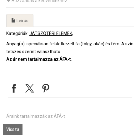
Hozzáadás a kedvencekhez
Leírás
Kategóriák:
JÁTSZÓTÉRI ELEMEK
Anyag(a): speciálisan felületkezelt fa (tölgy, akác) és fém. A szín
tetszés szerint választható.
Az ár nem tartalmazza az ÁFA-t.
Áraink tartalmazzák az ÁFÁ-t
Vissza