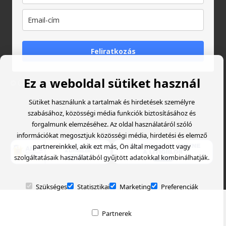
Feliratkozás
Ez a weboldal sütiket használ
© Garden Proiect
- Created with
Soldigo
Sütiket használunk a tartalmak és hirdetések személyre
szabásához, közösségi média funkciók biztosításához és
forgalmunk elemzéséhez. Az oldal használatáról szóló
információkat megosztjuk közösségi média, hirdetési és elemző
partnereinkkel, akik ezt más, Ön által megadott vagy
szolgáltatásaik használatából gyűjtött adatokkal kombinálhatják.
Szükséges
Statisztikai
Marketing
Preferenciák
Partnerek