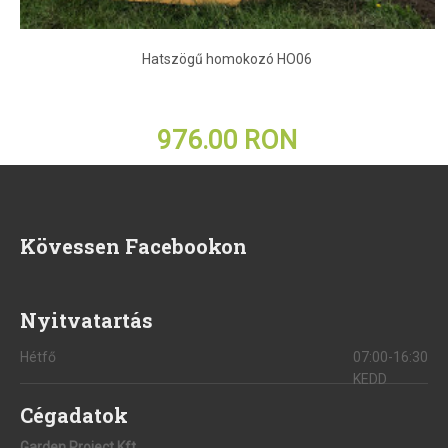
Hatszögű homokozó HO06
976.00 RON
Kövessen Facebookon
Nyitvatartás
Hétfő
07:00-16:30
KEDD
Cégadatok
Garden Proiect Kft.