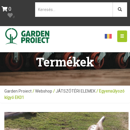
0
0
Togg
navig
Termékek
Garden Proiect
/
Webshop
/
JÁTSZÓTÉRI ELEMEK
/ Egyensúlyozó
kígyó EK01