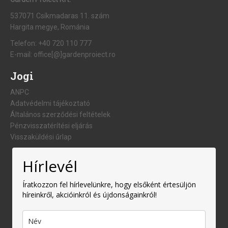
537071 Csíkmadaras 11. szám
Hargita megye, Románia
Telefon:
+40 720 110 777
E-mail:
office[@]gardenproiect.ro
Jogi
ANPC
Adatvédelmi tájékoztató
Általános szerződési feltételek
Pénzvisszatérítési eljárás
Visszaküldési űrlap
Hírlevél
Íratkozzon fel hírlevelünkre, hogy elsőként értesüljön
híreinkről, akcióinkról és újdonságainkról!