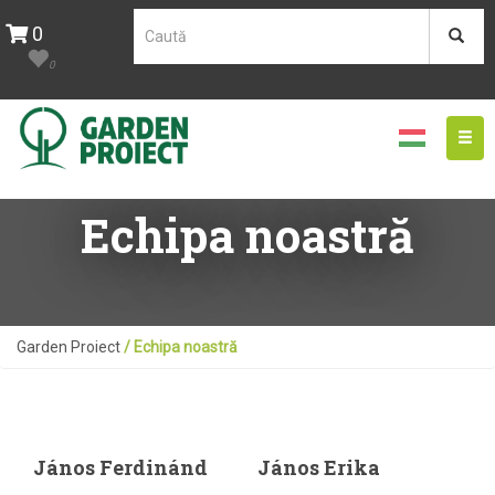
0
0
Togg
navig
Echipa noastră
Garden Proiect
/ Echipa noastră
János Ferdinánd
János Erika