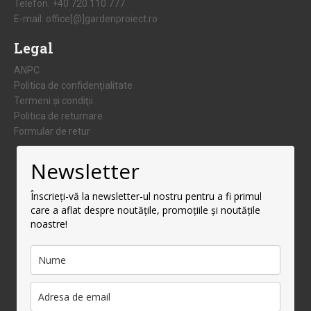
Telefon:
+40 720 110 777
E-mail:
office[@]gardenproiect.ro
Legal
ANPC
Politica de confidenţialitate
Termeni şi condiţii
Politica de returnare
Formular de retur
Newsletter
Înscrieți-vă la newsletter-ul nostru pentru a fi primul
care a aflat despre noutățile, promoțiile și noutățile
noastre!