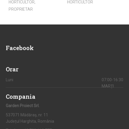
HORTICULTOR,
HORTICULTOR
PROPRIETAR
Facebook
Orar
Luni
07:00-16:30
MARȚI
Compania
Garden Proiect Srl.
537071 Mădăraș, nr. 11
Județul Harghita, România