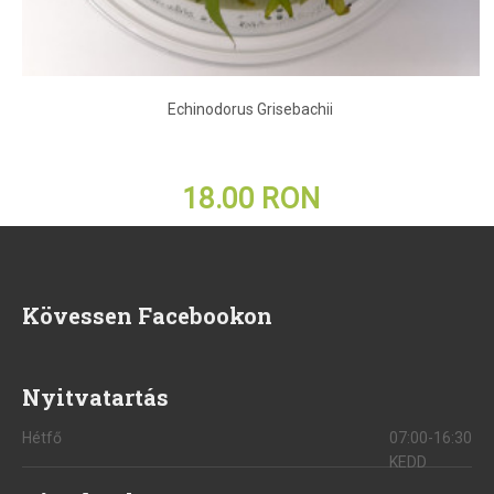
Echinodorus Grisebachii
18.00 RON
Kövessen Facebookon
Nyitvatartás
Hétfő
07:00-16:30
KEDD