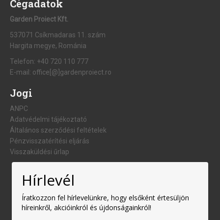
Cégadatok
Garden Proiect Kft.
537071 Csíkmadaras 11. szám
Hargita megye, Románia
Telefon:
+40 720 110 777
E-mail:
office[@]gardenproiect.ro
Jogi
ANPC
Adatvédelmi tájékoztató
Általános szerződési feltételek
Pénzvisszatérítési eljárás
Visszaküldési űrlap
Hírlevél
Íratkozzon fel hírlevelünkre, hogy elsőként értesüljön
híreinkről, akcióinkról és újdonságainkról!