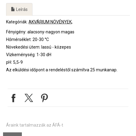
Leírás
Kategóriák:
AKVÁRIUM NÖVÉNYEK
Fényigény: alacsony-nagyon magas
Hőmérséklet: 20-30 °C
Növekedési ütem: lassú - közepes
Vízkeménység: 1-30 dH
pH: 5,5-9
Az elküldési időpont a rendeléstől számítva 25 munkanap.
Áraink tartalmazzák az ÁFÁ-t