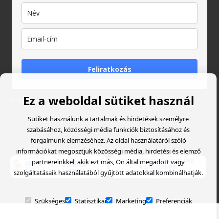
Feliratkozás
Ez a weboldal sütiket használ
© Garden Proiect
- Created with
Soldigo
Sütiket használunk a tartalmak és hirdetések személyre
szabásához, közösségi média funkciók biztosításához és
forgalmunk elemzéséhez. Az oldal használatáról szóló
információkat megosztjuk közösségi média, hirdetési és elemző
partnereinkkel, akik ezt más, Ön által megadott vagy
szolgáltatásaik használatából gyűjtött adatokkal kombinálhatják.
Szükséges
Statisztikai
Marketing
Preferenciák