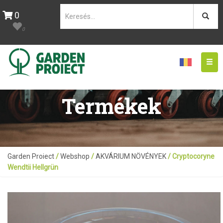
0
0
Togg
navig
Termékek
Garden Proiect
/
Webshop
/
AKVÁRIUM NÖVÉNYEK
/ Cryptocoryne
Wendtii Hellgrün